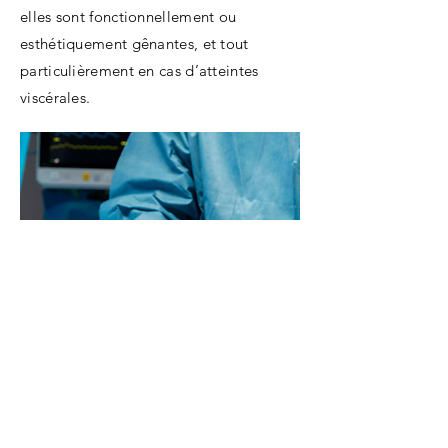
elles sont fonctionnellement ou
esthétiquement gênantes, et tout
particulièrement en cas d’atteintes
viscérales.
Le recours aux traitements locaux (laser,
cryothérapie, chimiothérapie intralésionnelle
ou acide rétinoïque en gel topique) peut
s’envisager d’emblée dans certaines
situations, notamment dans les formes