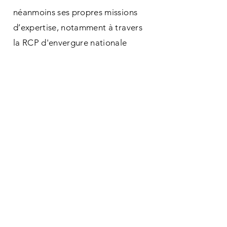
néanmoins ses propres missions
d’expertise, notamment à travers
la RCP d'envergure nationale
“cancers rares” ONCOVIH.
Nous suivre
En savoir plus sur les réseaux Cancers Rares
Des liens avec d'autres
réseaux "cancers rares" de
l'INCa