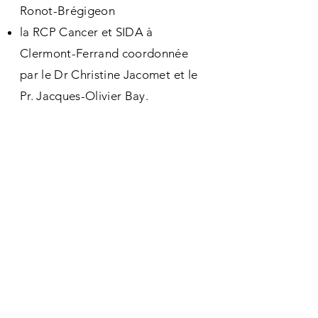
Ronot-Brégigeon
la RCP Cancer et SIDA à
Clermont-Ferrand coordonnée
par le Dr Christine Jacomet et le
Pr. Jacques-Olivier Bay.
Des liens avec d'autres
réseaux "cancers rares" de
l'INCa
CANCEROGREF
RENOCLIP-LOC
NETSARC+