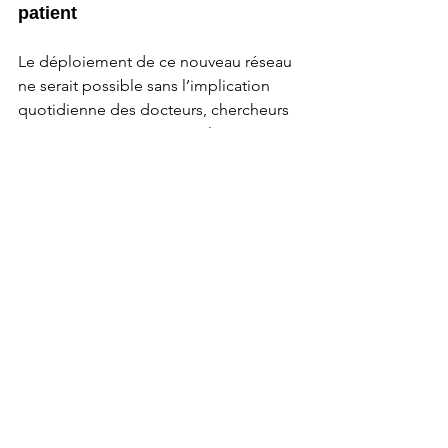
patient
Le déploiement de ce nouveau réseau 
ne serait possible sans l’implication 
quotidienne des docteurs, chercheurs 
et partenaires institutionnels. 
Ensemble, nous relevons le défi de la 
prise en charge de pathologies 
complexes pour offrir les meilleures 
chances de traitement à chaque 
patient.